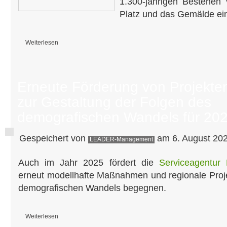
1.300-jährigen Bestehen
Platz und das Gemälde ei
Weiterlesen
über Gestaltung des Bonifatiusplatzes in Ohrdruf abgeschlossen!
Erneute Förderung von Projekte
zur Gestaltung der Folgen des
demografischen Wandels für 202
Gespeichert von
am 6. August 202
LEADER-Management
Auch im Jahr 2025 fördert die
Serviceagentur
erneut modellhafte Maßnahmen und regionale Proje
demografischen Wandels begegnen.
Weiterlesen