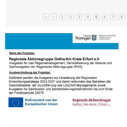
über Erneute Förderung von Projekten zur Gestaltung der Folgen des d
Seiten
«
‹
1
2
3
4
5
6
7
8