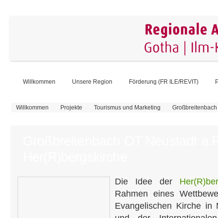
Willkommen
Unsere Region
Förderung (FR ILE/REVIT)
P
Sie sind hier
Willkommen
Projekte
Tourismus und Marketing
Großbreitenbach 
Großbreitenbach OT Neustadt a.R
Her(R)bergskirche
Die Idee der
Her(R)ber
Rahmen eines Wettbewer
Evangelischen Kirche in 