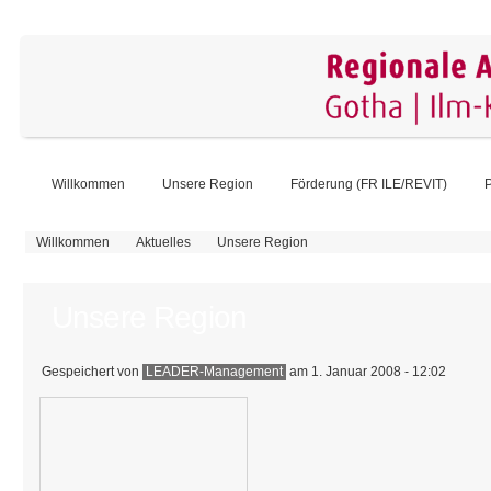
Willkommen
Unsere Region
Förderung (FR ILE/REVIT)
P
Sie sind hier
Willkommen
Aktuelles
Unsere Region
Unsere Region
Gespeichert von
LEADER-Management
am 1. Januar 2008 - 12:02