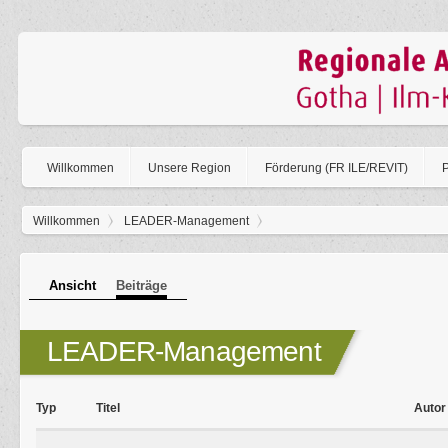
Willkommen
Unsere Region
Förderung (FR ILE/REVIT)
P
Sie sind hier
Willkommen
LEADER-Management
Primäre Reiter
Ansicht
Beiträge
(aktiver Reiter)
LEADER-Management
Typ
Titel
Autor