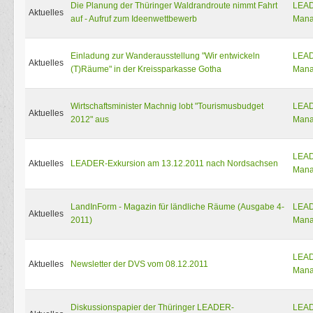
Die Planung der Thüringer Waldrandroute nimmt Fahrt
LEA
Aktuelles
auf - Aufruf zum Ideenwettbewerb
Mana
Einladung zur Wanderausstellung "Wir entwickeln
LEA
Aktuelles
(T)Räume" in der Kreissparkasse Gotha
Mana
Wirtschaftsminister Machnig lobt "Tourismusbudget
LEA
Aktuelles
2012" aus
Mana
LEA
Aktuelles
LEADER-Exkursion am 13.12.2011 nach Nordsachsen
Mana
LandInForm - Magazin für ländliche Räume (Ausgabe 4-
LEA
Aktuelles
2011)
Mana
LEA
Aktuelles
Newsletter der DVS vom 08.12.2011
Mana
Diskussionspapier der Thüringer LEADER-
LEA