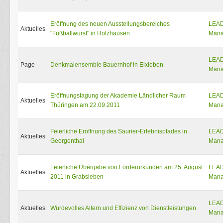
Eröffnung des neuen Ausstellungsbereiches
LEA
Aktuelles
"Fußballwurst" in Holzhausen
Mana
LEA
Page
Denkmalensemble Bauernhof in Elxleben
Mana
Eröffnungstagung der Akademie Ländlicher Raum
LEA
Aktuelles
Thüringen am 22.09.2011
Mana
Feierliche Eröffnung des Saurier-Erlebnispfades in
LEA
Aktuelles
Georgenthal
Mana
Feierliche Übergabe von Förderurkunden am 25. August
LEA
Aktuelles
2011 in Grabsleben
Mana
LEA
Aktuelles
Würdevolles Altern und Effizienz von Dienstleistungen
Mana