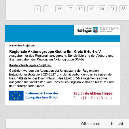
Seiten
«
‹
…
16
17
18
19
20
21
22
Willkommen
Kontakt