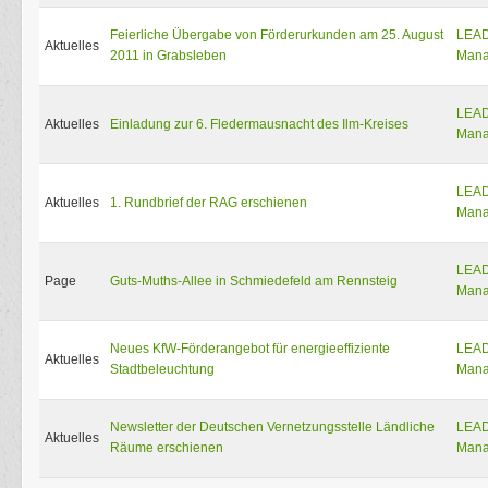
Feierliche Übergabe von Förderurkunden am 25. August
LEA
Aktuelles
2011 in Grabsleben
Mana
LEA
Aktuelles
Einladung zur 6. Fledermausnacht des Ilm-Kreises
Mana
LEA
Aktuelles
1. Rundbrief der RAG erschienen
Mana
LEA
Page
Guts-Muths-Allee in Schmiedefeld am Rennsteig
Mana
Neues KfW-Förderangebot für energieeffiziente
LEA
Aktuelles
Stadtbeleuchtung
Mana
Newsletter der Deutschen Vernetzungsstelle Ländliche
LEA
Aktuelles
Räume erschienen
Mana