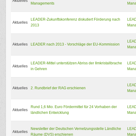
Aktuelles
Managements
Mana
LEADER-Zukunftskonferenz diskutiert Förderung nach
LEA
Aktuelles
2013
Mana
LEA
Aktuelles
LEADER nach 2013 - Vorschläge der EU-Kommission
Mana
LEADER-Mittel unterstützen Abriss der Ilmkristallbrache
LEA
Aktuelles
in Gehren
Mana
LEA
Aktuelles
2. Rundbrief der RAG erschienen
Mana
Rund 1,6 Mio. Euro Fördermittel für 24 Vorhaben der
LEA
Aktuelles
ländlichen Entwicklung
Mana
Newsletter der Deutschen Vernetzungsstelle Ländliche
LEA
Aktuelles
Räume (DVS) erschienen
Mana