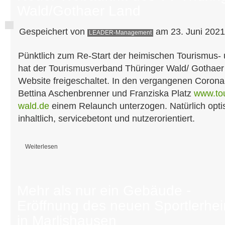
Wald/Gothaer Land
Gespeichert von
am 23. Juni 2021
LEADER-Management
Pünktlich zum Re-Start der heimischen Tourismus- u
hat der Tourismusverband Thüringer Wald/ Gothaer
Website freigeschaltet. In den vergangenen Coron
Bettina Aschenbrenner und Franziska Platz
www.tou
wald.de
einem Relaunch unterzogen. Natürlich optis
inhaltlich, servicebetont und nutzerorientiert.
Weiterlesen
über Neuer Webauftritt des TV Thüringer Wald/Gothaer Land
Mehr als nur ein Gebäude -
Eröffnung des neuen Sportlerhe
in Marlishausen