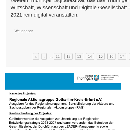
zweiten Thüringer Digitalfestival, das das Thüringer
Wirtschaft, Wissenschaft und Digitale Gesellschaft 
2021 rein digital veranstalten.
Weiterlesen
über Veranstaltungsreihe "Thüringen Digital - Festivals für Zukunft und 
Seiten
«
‹
…
11
12
13
14
15
16
17