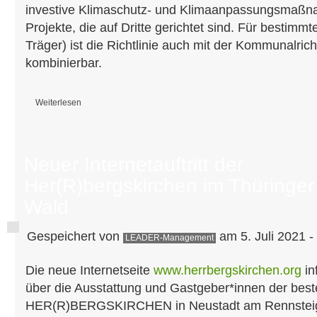
investive Klimaschutz- und Klimaanpassungsmaßn
Projekte, die auf Dritte gerichtet sind. Für bestimmt
Träger) ist die Richtlinie auch mit der Kommunalric
kombinierbar.
Weiterlesen
über Neuerungen bei Klima-Invest
Neuer Internetauftritt der
Her(R)bergskirchen im Thüringer
Wald
Gespeichert von
am 5. Juli 2021 -
LEADER-Management
Die neue Internetseite
www.herrbergskirchen.org
in
über die Ausstattung und Gastgeber*innen der bes
HER(R)BERGSKIRCHEN in Neustadt am Rennstei