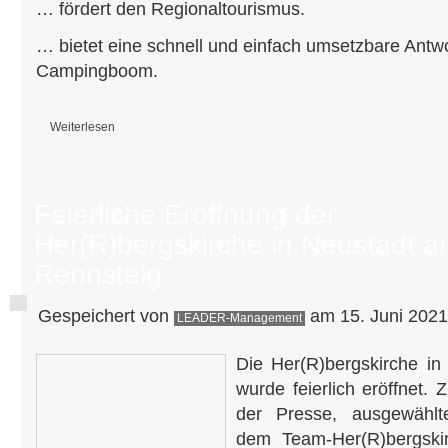
… fördert den Regionaltourismus.
… bietet eine schnell und einfach umsetzbare Antwo
Campingboom.
Weiterlesen
über Landvergnügen
Feierliche Eröffnung der
Her(R)bergskirche in Neustadt 
Rennsteig
Gespeichert von
am 15. Juni 2021
LEADER-Management
Die Her(R)bergskirche i
wurde feierlich eröffnet.
der Presse, ausgewählt
dem Team-Her(R)bergskir