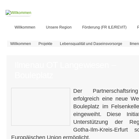
Willkommen
Unsere Region
Förderung (FR ILE/REVIT)
P
Sie sind hier
Willkommen
Projekte
Lebensqualität und Daseinsvorsorge
Ilme
Ilmenau OT Langewiesen –
Bouleplatz
Der Partnerschaftsr
erfolgreich eine neue We
Bouleplatz im Felsenkel
eingeweiht. Diese Init
Unterstützung der Reg
Gotha-Ilm-Kreis-Erfurt 
Europäischen Union ermöglicht.