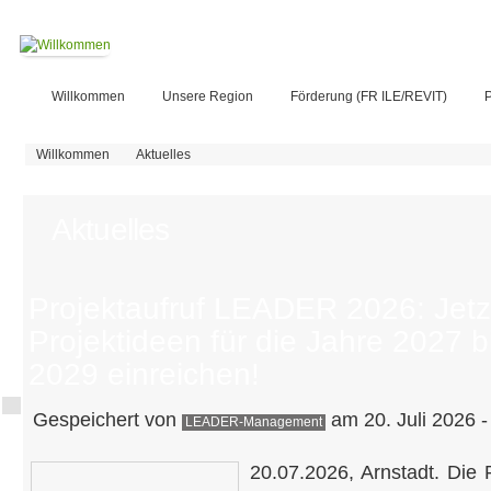
Willkommen
Unsere Region
Förderung (FR ILE/REVIT)
P
Sie sind hier
Willkommen
Aktuelles
Aktuelles
Projektaufruf LEADER 2026: Jetz
Projektideen für die Jahre 2027 b
2029 einreichen!
Gespeichert von
am 20. Juli 2026 -
LEADER-Management
20.07.2026, Arnstadt. Die