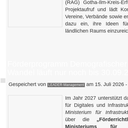
(RAG) Gotha-Ilm-Kreis-Erf
Projektaufruf und lädt 
Vereine, Verbände sowie e
dazu ein, ihre Ideen fü
ländlichen Raums einzurei
Förderprogramm Demografischer
Wandel läuft nur noch bis 30.09.
Gespeichert von
am 15. Juli 2026 -
LEADER-Management
Im Jahr 2027 unterstützt d
für Digitales und Infrastr
Ministerium für Infrastru
über die
„Förderrich
Ministeriums für 