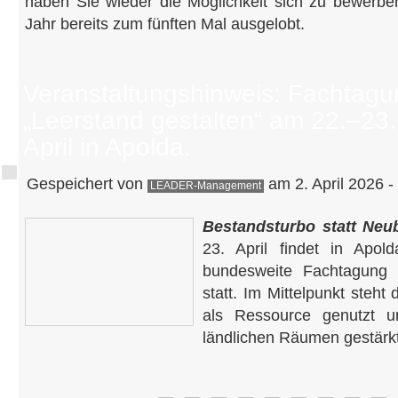
haben Sie wieder die Möglichkeit sich zu bewerben
Jahr bereits zum fünften Mal ausgelobt.
Veranstaltungshinweis: Fachtagu
„Leerstand gestalten“ am 22.–23.
April in Apolda.
Gespeichert von
am 2. April 2026 -
LEADER-Management
Bestandsturbo statt Neu
23. April findet in Apo
bundesweite Fachtagun
statt. Im Mittelpunkt steht
als Ressource genutzt u
ländlichen Räumen gestärk