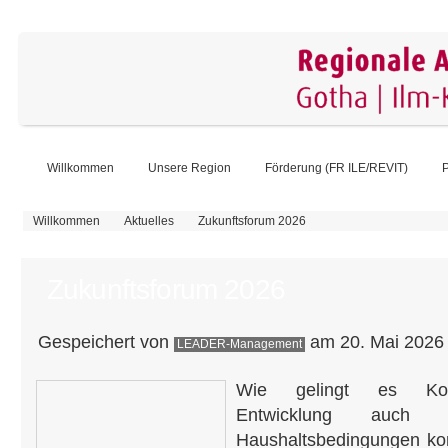
Willkommen
Unsere Region
Förderung (FR ILE/REVIT)
P
Sie sind hier
Willkommen
Aktuelles
Zukunftsforum 2026
Zukunftsforum 2026
Gespeichert von
am 20. Mai 2026 
LEADER-Management
Wie gelingt es Kom
Entwicklung auch u
Haushaltsbedingungen ko