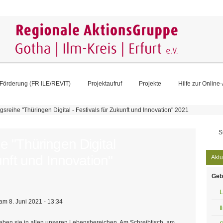
Förderung (FR ILE/REVIT)
Projektaufruf
Projekte
Hilfe zur Online
gsreihe "Thüringen Digital - Festivals für Zukunft und Innovation" 2021
Su
e "Thüringen Digital
unft und Innovation"
Aktu
Geb
L
am 8. Juni 2021 - 13:34
I
erleben sie in allen unseren Lebensbereichen. Am Schreibtisch, am