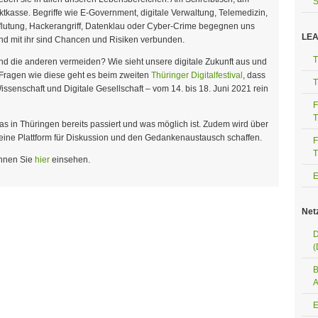
S
ktkasse. Begriffe wie E-Government, digitale Verwaltung, Telemedizin,
rflutung, Hackerangriff, Datenklau oder Cyber-Crime begegnen uns
LEA
, und mit ihr sind Chancen und Risiken verbunden.
T
nd die anderen vermeiden? Wie sieht unsere digitale Zukunft aus und
 Fragen wie diese geht es beim zweiten
Thüringer Digitalfestival
, dass
T
Wissenschaft und Digitale Gesellschaft – vom 14. bis 18. Juni 2021 rein
F
T
was in Thüringen bereits passiert und was möglich ist. Zudem wird über
 eine Plattform für Diskussion und den Gedankenaustausch schaffen.
F
T
önnen Sie
hier
einsehen.
Net
D
(
B
A
E