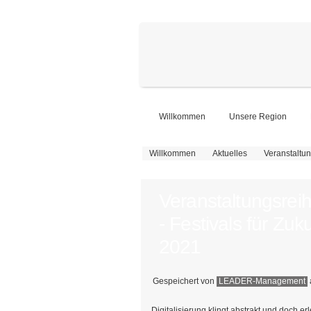
Willkommen
Unsere Region
Sie sind hier
Willkommen
Aktuelles
Veranstaltun
Veranstaltungsreih
- Festivals für Zuk
2021
Gespeichert von
LEADER-Management
Digitalisierung klingt abstrakt und doch 