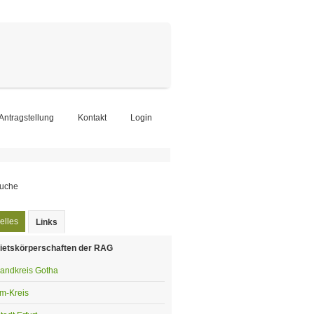
-Antragstellung
Kontakt
Login
chformular
elles
Links
(aktiver Reiter)
ietskörperschaften der RAG
andkreis Gotha
lm-Kreis