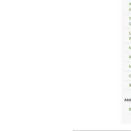
A
(
T
G
U
W
N
R
N
G
I
Akt
B