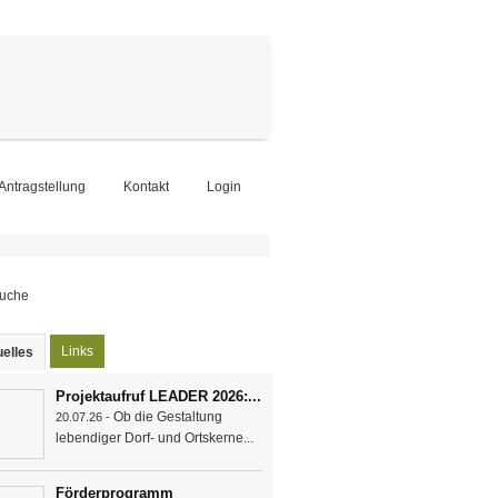
-Antragstellung
Kontakt
Login
chformular
Links
elles
(aktiver Reiter)
Projektaufruf LEADER 2026:...
Ob die Gestaltung
20.07.26 -
lebendiger Dorf- und Ortskerne...
Förderprogramm