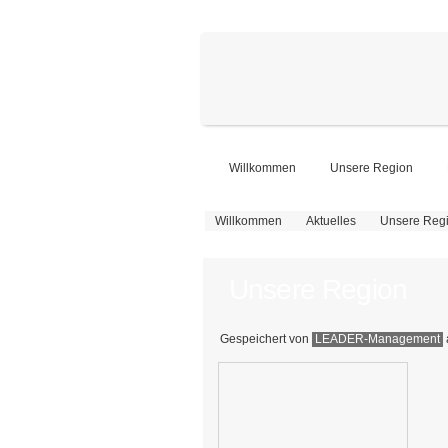
Willkommen
Unsere Region
Sie sind hier
Willkommen
Aktuelles
Unsere Reg
Unsere Region
Gespeichert von
LEADER-Management