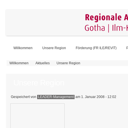
Willkommen
Unsere Region
Förderung (FR ILE/REVIT)
P
Sie sind hier
Willkommen
Aktuelles
Unsere Region
Unsere Region
Gespeichert von
LEADER-Management
am 1. Januar 2008 - 12:02