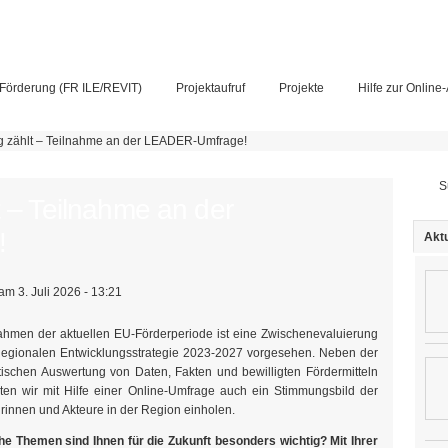
Förderung (FR ILE/REVIT)
Projektaufruf
Projekte
Hilfe zur Online
g zählt – Teilnahme an der LEADER-Umfrage!
Su
t – Teilnahme an der
!
Aktu
am 3. Juli 2026 - 13:21
hmen der aktuellen EU-Förderperiode ist eine Zwischenevaluierung
egionalen Entwicklungsstrategie 2023-2027 vorgesehen. Neben der
stischen Auswertung von Daten, Fakten und bewilligten Fördermitteln
en wir mit Hilfe einer Online-Umfrage auch ein Stimmungsbild der
rinnen und Akteure in der Region einholen.
e Themen sind Ihnen für die Zukunft besonders wichtig? Mit Ihrer