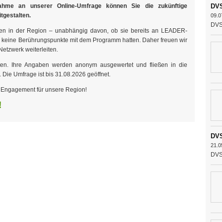
nahme an unserer Online-Umfrage können Sie die zukünftige
DVS
tgestalten.
09.0
DVS 
hen in der Region – unabhängig davon, ob sie bereits an LEADER-
ch keine Berührungspunkte mit dem Programm hatten. Daher freuen wir
etzwerk weiterleiten.
en. Ihre Angaben werden anonym ausgewertet und fließen in die
.
Die Umfrage ist bis 31.08.2026 geöffnet.
hr Engagement für unsere Region!
!
DVS
21.0
DVS 