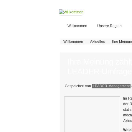
Willkommen
Unsere Region
Sie sind hier
Willkommen
Aktuelles
Ihre Meinun
Ihre Meinung zähl
LEADER-Umfrage
Gespeichert von
LEADER-Management
Im Ra
der R
stati
möcht
Akteu
Welch