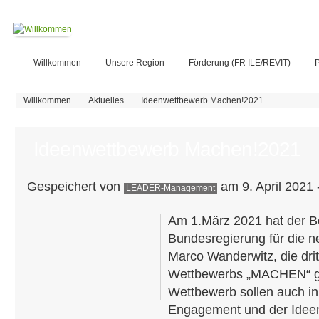
Willkommen
Unsere Region
Förderung (FR ILE/REVIT)
P
Sie sind hier
Willkommen
Aktuelles
Ideenwettbewerb Machen!2021
Ideenwettbewerb Machen!2021
Gespeichert von
am 9. April 2021 
LEADER-Management
Am 1.März 2021 hat der Be
Bundesregierung für die 
Marco Wanderwitz, die dri
Wettbewerbs „MACHEN“ ge
Wettbewerb sollen auch i
Engagement und der Ideen