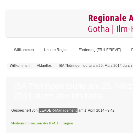
Willkommen
Unsere Region
Förderung (FR ILE/REVIT)
P
Sie sind hier
Willkommen
Aktuelles
IBA Thüringen tourte am 25. März 2014 durch 
IBA Thüringen tourte am 25. März
2014 durch den Ilm-Kreis
Gespeichert von
LEADER-Management
am 1. April 2014 - 9:42
Medieninformation der IBA Thüringen