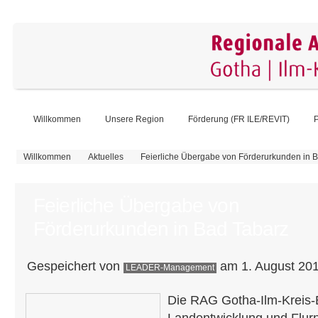
Willkommen
Unsere Region
Förderung (FR ILE/REVIT)
P
Sie sind hier
Willkommen
Aktuelles
Feierliche Übergabe von Förderurkunden in 
Feierliche Übergabe von
Förderurkunden in Bad Tabarz
Gespeichert von
am 1. August 201
LEADER-Management
Die RAG Gotha-Ilm-Kreis-E