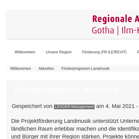
Willkommen
Unsere Region
Förderung (FR ILE/REVIT)
P
Sie sind hier
Willkommen
Aktuelles
Förderprogramm Landmusik
Förderprogramm Landmusik
Gespeichert von
am 4. Mai 2021 -
LEADER-Management
Die Projektförderung Landmusik unterstützt Unter
ländlichen Raum erlebbar machen und die Identifik
und Bürger mit ihrer Region stärken. Projekte könne