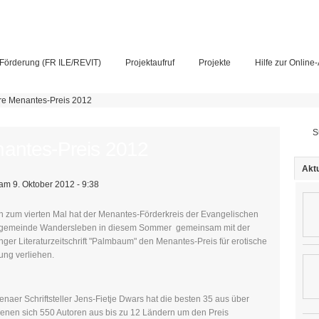
Förderung (FR ILE/REVIT)
Projektaufruf
Projekte
Hilfe zur Online
e Menantes-Preis 2012
Su
antes-Preis 2012
Aktu
am 9. Oktober 2012 - 9:38
 zum vierten Mal hat der Menantes-Förderkreis der Evangelischen
hgemeinde Wandersleben in diesem Sommer gemeinsam mit der
nger Literaturzeitschrift "Palmbaum" den Menantes-Preis für erotische
ung verliehen.
enaer Schriftsteller Jens-Fietje Dwars hat die besten 35 aus über
enen sich 550 Autoren aus bis zu 12 Ländern um den Preis