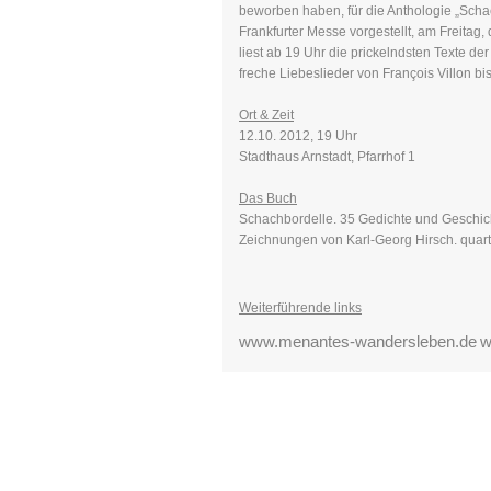
beworben haben, für die Anthologie „Scha
Frankfurter Messe vorgestellt, am Freitag,
liest ab 19 Uhr die prickelndsten Texte de
freche Liebeslieder von François Villon bis
Ort & Zeit
12.10. 2012, 19 Uhr
Stadthaus Arnstadt, Pfarrhof 1
Das Buch
Schachbordelle. 35 Gedichte und Geschich
Zeichnungen von Karl-Georg Hirsch. quart
Weiterführende links
www.menantes-wandersleben.de
w