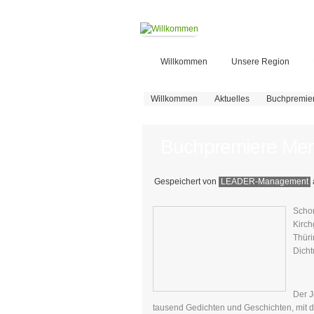
Willkommen
Unsere Region
Sie sind hier
Willkommen
Aktuelles
Buchpremier
Buchpremiere Men
Gespeichert von
LEADER-Management
Schon
Kirc
Thüri
Dicht
Der J
tausend Gedichten und Geschichten, mit d