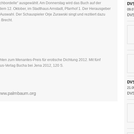
chbordelle“ ausgewählt. Am Donnerstag wird das Buch auf der
DVS
 dem 12. Oktober, im Stadthaus Arnstadt, Pfarrhof 1. Der Herausgeber
09.0
r Auswahl. Der Schauspieler Orje Zurawski singt und rezitiert dazu
DVS 
 Brecht.
ten zum Menantes-Preis für erotische Dichtung 2012. Mit fünf
us-Verlag Bucha bei Jena 2012, 120 S.
DVS
21.0
ww.palmbaum.org
DVS 