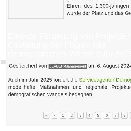
Ehren des 1.300-jährigen
wurde der Platz und das G
Erneute Förderung von Projekten
Gestaltung der Folgen des
demografischen Wandels für 202
Gespeichert von
am 6. August 2024
LEADER-Management
Auch im Jahr 2025 fördert die
Serviceagentur Demog
modellhafte Maßnahmen und regionale Projekt
demografischen Wandels begegnen.
Seiten
«
‹
1
2
3
4
5
6
7
8