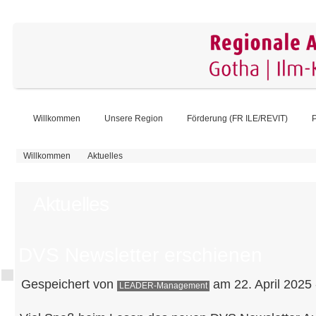
Willkommen
Unsere Region
Förderung (FR ILE/REVIT)
P
Sie sind hier
Willkommen
Aktuelles
Aktuelles
DVS Newsletter erschienen
Gespeichert von
am 22. April 2025 
LEADER-Management