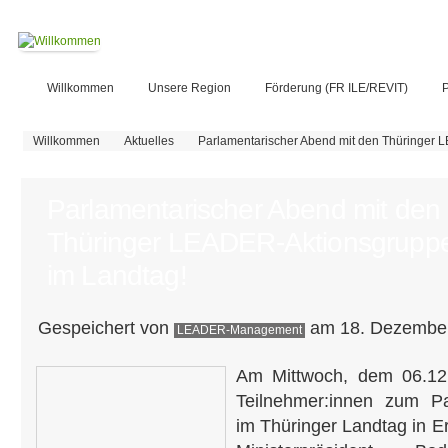
Willkommen
Unsere Region
Förderung (FR ILE/REVIT)
P
Sie sind hier
Willkommen
Aktuelles
Parlamentarischer Abend mit den Thüringer 
Parlamentarischer Abend mit den
Thüringer LEADER-Aktionsgrupp
im Landtag!
Gespeichert von
am 18. Dezember
LEADER-Management
Am Mittwoch, dem 06.12.
Teilnehmer:innen zum P
im Thüringer Landtag in Er