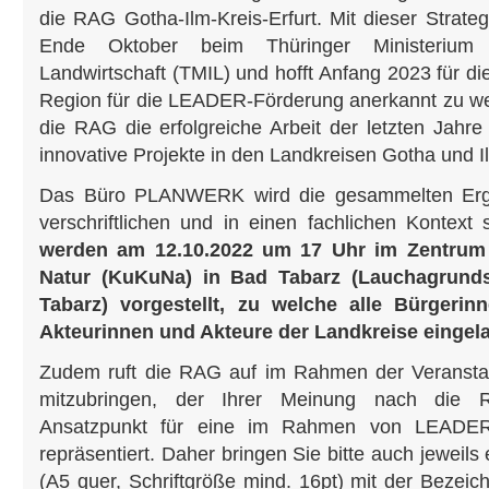
die RAG Gotha-Ilm-Kreis-Erfurt. Mit dieser Strate
Ende Oktober beim Thüringer Ministerium f
Landwirtschaft (TMIL) und hofft Anfang 2023 für di
Region für die LEADER-Förderung anerkannt zu wer
die RAG die erfolgreiche Arbeit der letzten Jahre 
innovative Projekte in den Landkreisen Gotha und Il
Das Büro PLANWERK wird die gesammelten Erg
verschriftlichen und in einen fachlichen Kontext
werden am 12.10.2022 um 17 Uhr im Zentrum 
Natur (KuKuNa) in Bad Tabarz (Lauchagrunds
Tabarz) vorgestellt, zu welche alle Bürgeri
Akteurinnen und Akteure der Landkreise eingel
Zudem ruft die RAG auf im Rahmen der Veransta
mitzubringen, der Ihrer Meinung nach die R
Ansatzpunkt für eine im Rahmen von LEADE
repräsentiert. Daher bringen Sie bitte auch jeweil
(A5 quer, Schriftgröße mind. 16pt) mit der Bezei