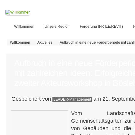
Willkommen
Unsere Region
Förderung (FR ILE/REVIT)
P
Sie sind hier
Willkommen
Aktuelles
Aufbruch in eine neue Förderperiode mit zahl
Aufbruch in eine neue Förderperi
mit zahlreichen Ideen: Erfolgreich
zweiter Akteursworkshop in Bösle
Gespeichert von
am 21. September
LEADER-Management
Vom Landschafts
Gemeinschaftsgarten zur 
von Gebäuden und die G