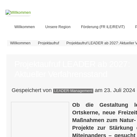
Willkommen
Unsere Region
Förderung (FR ILE/REVIT)
P
Sie sind hier
Willkommen
Projektaufruf
Projektaufruf LEADER ab 2027: Aktueller 
Projektaufruf LEADER ab 2027:
Aktueller Verfahrensstand
Gespeichert von
am 23. Juli 2024 
LEADER-Management
Ob die Gestaltung l
Ortskerne, neue Freizei
Maßnahmen zum Natur- 
Projekte zur Stärkung 
Miteinanders – gesucht