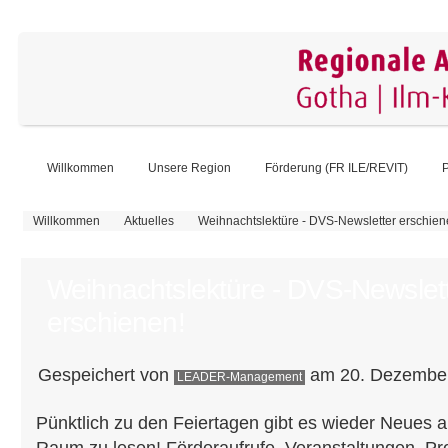
Willkommen
Unsere Region
Förderung (FR ILE/REVIT)
P
Sie sind hier
Willkommen
Aktuelles
Weihnachtslektüre - DVS-Newsletter erschien
Weihnachtslektüre - DVS-Newslet
erschienen!
Gespeichert von
am 20. Dezember
LEADER-Management
Pünktlich zu den Feiertagen gibt es wieder Neues 