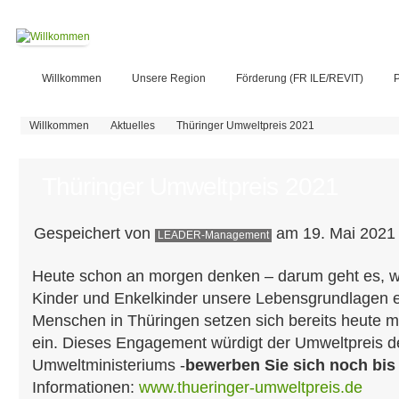
Willkommen
Unsere Region
Förderung (FR ILE/REVIT)
P
Sie sind hier
Willkommen
Aktuelles
Thüringer Umweltpreis 2021
Thüringer Umweltpreis 2021
Gespeichert von
am 19. Mai 2021 
LEADER-Management
Heute schon an morgen denken – darum geht es, we
Kinder und Enkelkinder unsere Lebensgrundlagen er
Menschen in Thüringen setzen sich bereits heute mit
ein. Dieses Engagement würdigt der Umweltpreis d
Umweltministeriums -
bewerben Sie sich noch bis
Informationen:
www.thueringer-umweltpreis.de