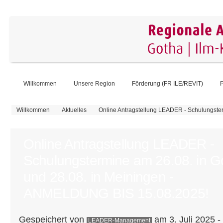
Willkommen
Unsere Region
Förderung (FR ILE/REVIT)
P
Sie sind hier
Willkommen
Aktuelles
Online Antragstellung LEADER - Schulungste
Online Antragstellung LEADER -
Schulungstermine am 26.08. in G
und 28.08. in Meiningen -
ANMELDUNG BIS 15.08.2025!
Gespeichert von
am 3. Juli 2025 -
LEADER-Management