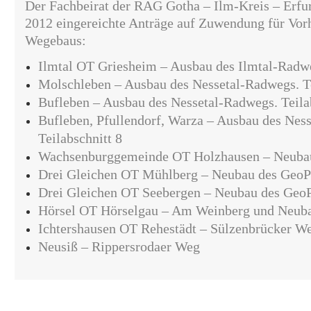
Der Fachbeirat der RAG Gotha – Ilm-Kreis – Erfur
2012 eingereichte Anträge auf Zuwendung für Vor
Wegebaus:
Ilmtal OT Griesheim – Ausbau des Ilmtal-Radw
Molschleben – Ausbau des Nessetal-Radwegs. Te
Bufleben –
Ausbau des Nessetal-Radwegs. Teila
Bufleben, Pfullendorf, Warza –
Ausbau des Ness
Teilabschnitt 8
Wachsenburggemeinde OT Holzhausen
–
Neubau
Drei Gleichen OT Mühlberg
–
Neubau des GeoP
Drei Gleichen OT Seebergen
–
Neubau des Geo
Hörsel OT Hörselgau
–
Am Weinberg und Neuba
Ichtershausen OT Rehestädt
–
Sülzenbrücker W
Neusiß
–
Rippersrodaer Weg