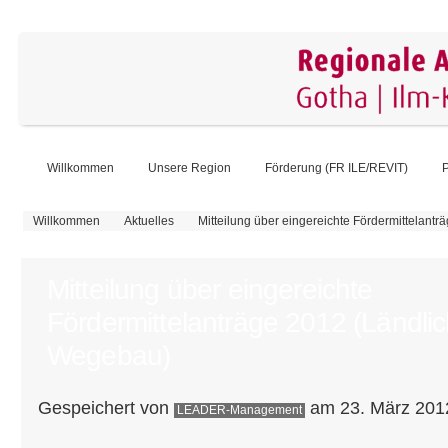
Willkommen
Unsere Region
Förderung (FR ILE/REVIT)
P
Sie sind hier
Willkommen
Aktuelles
Mitteilung über eingereichte Fördermittelant
Mitteilung über eingereichte
Fördermittelanträge 2012 (Ländlic
Wegebau)
Gespeichert von
am 23. März 2012
LEADER-Management