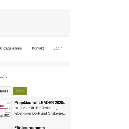
-Antragstellung
Kontakt
Login
chformular
Links
elles
(aktiver Reiter)
Projektaufruf LEADER 2026:...
Ob die Gestaltung
20.07.26 -
lebendiger Dorf- und Ortskerne...
Förderprogramm