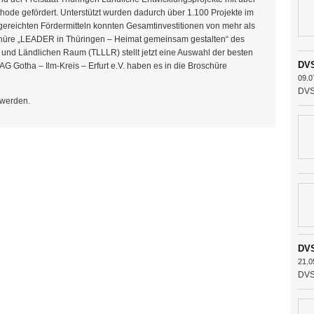
ode gefördert. Unterstützt wurden dadurch über 1.100 Projekte im
ereichten Fördermitteln konnten Gesamtinvestitionen von mehr als
schüre „LEADER in Thüringen – Heimat gemeinsam gestalten“ des
 und Ländlichen Raum (TLLLR) stellt jetzt eine Auswahl der besten
DVS
AG Gotha – Ilm-Kreis – Erfurt e.V. haben es in die Broschüre
09.0
DVS 
 werden.
DVS
21.0
DVS 