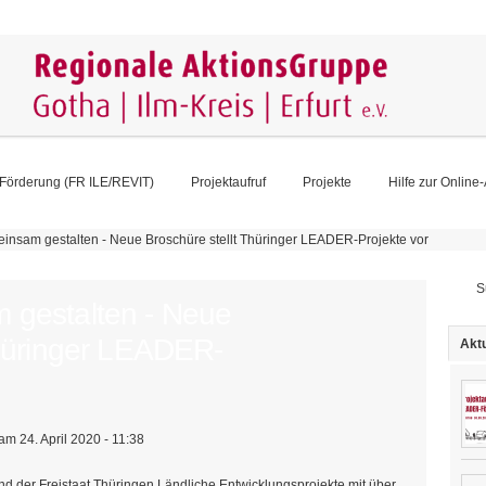
Förderung (FR ILE/REVIT)
Projektaufruf
Projekte
Hilfe zur Online
insam gestalten - Neue Broschüre stellt Thüringer LEADER-Projekte vor
Su
 gestalten - Neue
Thüringer LEADER-
Aktu
am 24. April 2020 - 11:38
d der Freistaat Thüringen Ländliche Entwicklungsprojekte mit über