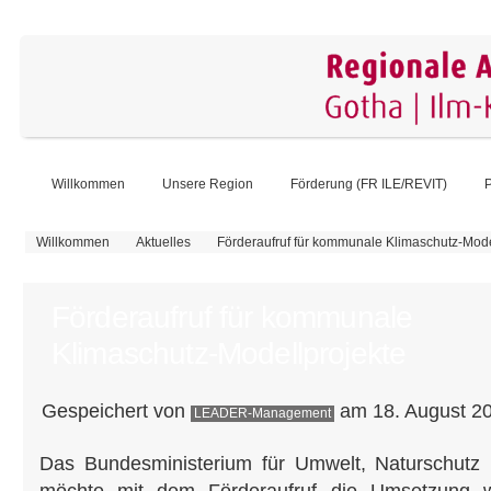
Willkommen
Unsere Region
Förderung (FR ILE/REVIT)
P
Sie sind hier
Willkommen
Aktuelles
Förderaufruf für kommunale Klimaschutz-Mode
Förderaufruf für kommunale
Klimaschutz-Modellprojekte
Gespeichert von
am 18. August 20
LEADER-Management
Das Bundesministerium für Umwelt, Naturschutz 