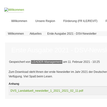
Willkommen
Unsere Region
Förderung (FR ILE/REVIT)
P
Sie sind hier
Willkommen
Aktuelles
Erste Ausgabe 2021 - DSV-Newsletter
Erste Ausgabe 2021 - DSV-Newsle
Gespeichert von
LEADER-Management
am 11. Februar 2021 - 10:25
Zum Download steht Ihnen der erste Newsletter im Jahr 2021 der Deutsch
Verfügung. Viel Spaß beim Lesen.
Anhang
DVS_Landaktuell_newsletter_1_2021_2021_02_11.pdf