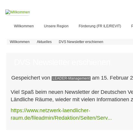
Willkommen
Unsere Region
Förderung (FR ILE/REVIT)
P
Sie sind hier
Willkommen
Aktuelles
DVS Newsletter erschienen
DVS Newsletter erschienen
Gespeichert von
am 15. Februar 2
LEADER-Management
Viel Spaß beim neuen Newsletter der Deutschen Ve
Ländliche Räume, wieder mit vielen Informationen
https://www.netzwerk-laendlicher-
raum.de/fileadmin/Redaktion/Seiten/Serv...