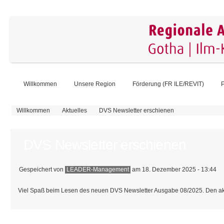
Willkommen
Unsere Region
Förderung (FR ILE/REVIT)
P
Sie sind hier
Willkommen
Aktuelles
DVS Newsletter erschienen
DVS Newsletter erschienen
Gespeichert von
LEADER-Management
am 18. Dezember 2025 - 13:44
Viel Spaß beim Lesen des neuen DVS Newsletter Ausgabe 08/2025. Den akt