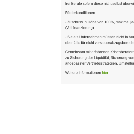
frei Berufe sofern diese nicht selbst über
Förderkonditionen:
- Zuschuss in Höhe von 100%, maximal jed
(Vollfinanzierung).
- Sie als Unternehmen müssen nicht in Vor
ebenfalls für nicht vorsteuerabzugsberec
Gemeinsam mit erfahrenen Krisenberatern g
zu Sicherung der Liquidität, Sicherung vo
angepasster Vertriebsstrategien, Umstellu
Weitere Informationen
hier