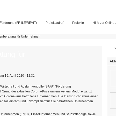
Förderung (FR ILE/REVIT)
Projektaufruf
Projekte
Hilfe zur Online
enberatung für Unternehmen
Su
tung für
Aktu
am 15. April 2020 - 12:31
rtschaft und Ausfuhrkontrolle (BAFA) "Förderung
Grund der aktuellen Corona-Krise um ein weiters Modul ergänzt.
 vom Coronavirus betroffene Unternehmen. Die Inanspruchnahme einer
 soll einfach und unkompliziert für alle betroffenen Unternehmen
ere Unternehmen (KMU), Einzelunternehmen und Selbstständige sowie