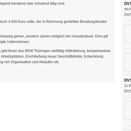
wiegend beratend oder schulend tätig sind.
DVS
09.0
DVS 
och 4.000 Euro netto, der in Rechnung gestellten Beratungskosten
leistung gehen, sondern zahlen lediglich die Umsatzsteuer. Dies gilt
htigte Unternehmen.
ibt Ihnen das RKW Thüringen vielfältig Hilfestellung, beispielsweise
n Arbeitsplätzen, Erschließung neuer Geschäftsfelder, Entwicklung
ng von Organisation und Abläufen etc.
DVS
21.0
DVS 