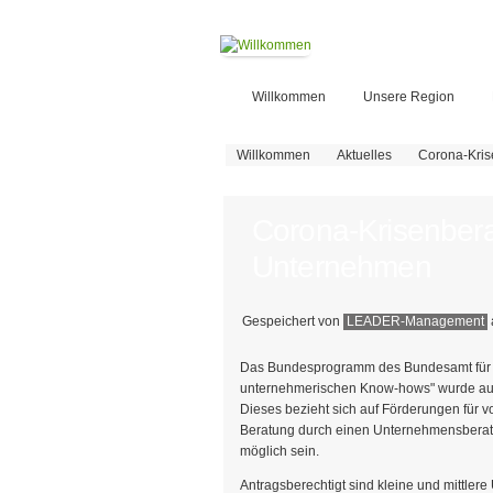
Willkommen
Unsere Region
Sie sind hier
Willkommen
Aktuelles
Corona-Kris
Corona-Krisenbera
Unternehmen
Gespeichert von
LEADER-Management
Das Bundesprogramm des Bundesamt für Wi
unternehmerischen Know-hows" wurde auf 
Dieses bezieht sich auf Förderungen für
Beratung durch einen Unternehmensberater
möglich sein.
Antragsberechtigt sind kleine und mittl