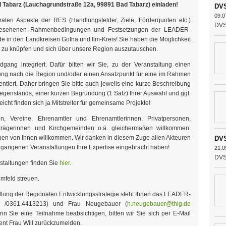
 Tabarz (Lauchagrundstraße 12a, 99891 Bad Tabarz) einladen!
DVS
09.0
ralen Aspekte der RES (Handlungsfelder, Ziele, Förderquoten etc.)
DVS 
vorgesehenen Rahmenbedingungen und Festsetzungen der LEADER-
 in den Landkreisen Gotha und Ilm-Kreis! Sie haben die Möglichkeit
te zu knüpfen und sich über unsere Region auszutauschen.
gang integriert. Dafür bitten wir Sie, zu der Veranstaltung einen
ung nach die Region und/oder einen Ansatzpunkt für eine im Rahmen
iert. Daher bringen Sie bitte auch jeweils eine kurze Beschreibung
Gegenstands, einer kurzen Begründung (1 Satz) Ihrer Auswahl und ggf.
icht finden sich ja Mitstreiter für gemeinsame Projekte!
 Vereine, Ehrenamtler und Ehrenamtlerinnen, Privatpersonen,
tträgerinnen und Kirchgemeinden o.ä. gleichermaßen willkommen.
innen von Ihnen willkommen. Wir danken in diesem Zuge allen Akteuren
DVS
ergangenen Veranstaltungen Ihre Expertise eingebracht haben!
21.0
DVS 
staltungen finden Sie
hier.
mfeld streuen.
ellung der Regionalen Entwicklungsstrategie steht Ihnen das LEADER-
/0361.4413213) und Frau Neugebauer (
h.neugebauer@thlg.de
n Sie eine Teilnahme beabsichtigen, bitten wir Sie sich per E-Mail
t Frau Will zurückzumelden.