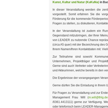
Kunst, Kultur und Natur (KuKuNa)
in Bad
In dieser Veranstaltung werden die zent
vorgestellt. Somit erfahren Sie die 
Förderung für die kommende Förderperiode
Fragen zu stellen, zu diskutieren, Kontak
In der Veranstaltung ist zudem ein Rund
Gegenstand mitzubringen, der Ihrer Mein
von LEADER zu nutzende Chance repräsent
(circa A5 quer) mit der Bezeichnung des 
Ihrem Namen/Ihren Kontaktdaten mit. Vielle
Zur Teilnahme sind sowohl Kommunen,
Unternehmen, Projektträger und Projek
Gerne sind auch Vertreter oder Vertreter
und Akteurinnen, welche bereits in den v
Die Ergebnisse der vorangegangen Veran
Gerne dürfen Sie die Einladung in Ihrem U
Für Fragen zu Veranstaltung und zur Erst
Management Frau Will (
m.will@thlg.de
/0361.4413111) gerne zur Verfügung. Wen
oder telefonisch beim LEADER-Managemen