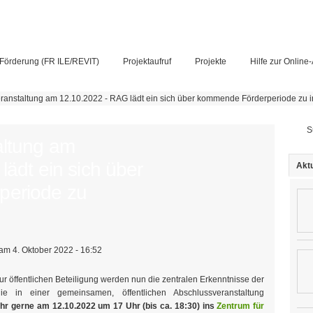
Förderung (FR ILE/REVIT)
Projektaufruf
Projekte
Hilfe zur Online
ranstaltung am 12.10.2022 - RAG lädt ein sich über kommende Förderperiode zu i
Su
altung am
ädt ein sich über
Aktu
periode zu
am 4. Oktober 2022 - 16:52
ur öffentlichen Beteiligung werden nun die zentralen Erkenntnisse der
ie in einer gemeinsamen, öffentlichen Abschlussveranstaltung
hr gerne am 12.10.2022 um 17 Uhr (bis ca. 18:30) ins
Zentrum für