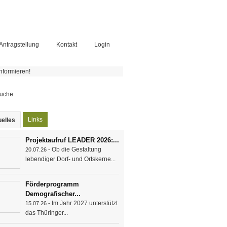
-Antragstellung
Kontakt
Login
nformieren!
chformular
Links
elles
(aktiver Reiter)
Projektaufruf LEADER 2026:...
Ob die Gestaltung
20.07.26 -
lebendiger Dorf- und Ortskerne...
Förderprogramm
Demografischer...
Im Jahr 2027 unterstützt
15.07.26 -
das Thüringer...