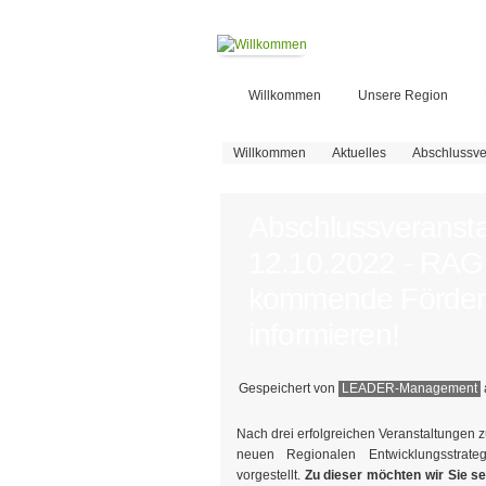
Willkommen
Unsere Region
Sie sind hier
Willkommen
Aktuelles
Abschlussve
Abschlussveranst
12.10.2022 - RAG l
kommende Förder
informieren!
Gespeichert von
LEADER-Management
Nach drei erfolgreichen Veranstaltungen z
neuen Regionalen Entwicklungsstrateg
vorgestellt.
Zu dieser möchten wir Sie se