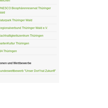
leichen
NESCO Biosphärenreservat Thüringer
ald
aturpark Thüringer Wald
egionalverbund Thüringer Wald e.V.
achhaltigkeitszentrum Thüringen
artenKultur Thüringen
BA Thüringen
ionen und Wettbewerbe
undeswettbewerb "Unser Dorf hat Zukunft"