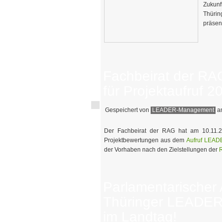
Zukunf
Thürin
präsen
Fachbeirat der RAG
für Projektaufruf 2
Gespeichert von
LEADER-Management
am
Der Fachbeirat der RAG hat am 10.11.2
Projektbewertungen aus dem
Aufruf LEAD
der Vorhaben nach den Zielstellungen der
R
Parlamentarischer
Thüringer LEADER
im Landtag!