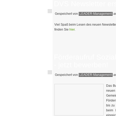
DVS Newsletter er
Gespeichert von
LEADER-Management
am
Viel Spaß beim Lesen des neuen Newslette
finden Sie
hier
.
Förderaufruf Sozia
- jetzt bewerben!
Gespeichert von
LEADER-Management
am
Das Bu
neuen
Gemei
Förder
bis zu
beim 
einrei