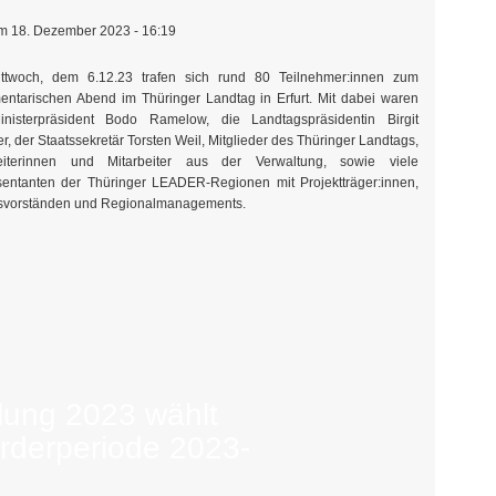
 18. Dezember 2023 - 16:19
ttwoch, dem 6.12.23 trafen sich rund 80 Teilnehmer:innen zum
entarischen Abend im Thüringer Landtag in Erfurt. Mit dabei waren
nisterpräsident Bodo Ramelow, die Landtagspräsidentin Birgit
, der Staatssekretär Torsten Weil, Mitglieder des Thüringer Landtags,
beiterinnen und Mitarbeiter aus der Verwaltung, sowie viele
entanten der Thüringer LEADER-Regionen mit Projektträger:innen,
svorständen und Regionalmanagements.
lung 2023 wählt
örderperiode 2023-