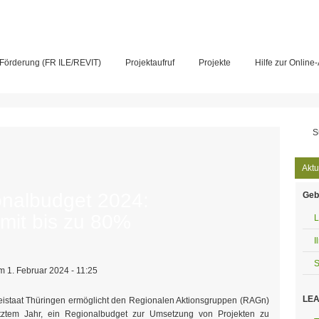
Förderung (FR ILE/REVIT)
Projektaufruf
Projekte
Hilfe zur Online
Su
Aktu
onalbudget 2024:
Geb
 mit bis zu 80%
L
I
S
 1. Februar 2024 - 11:25
LEA
eistaat Thüringen ermöglicht den Regionalen Aktionsgruppen (RAGn)
etztem Jahr, ein Regionalbudget zur Umsetzung von Projekten zu