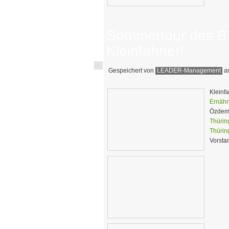
Sommertour des B
Kleinfahner!
Gespeichert von
LEADER-Management
am
Kleinf
Ernähr
Özdemi
Thürin
Thürin
Vorsta