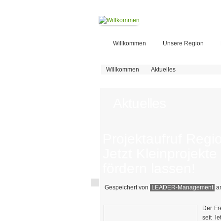
Willkommen
Unsere Region
Sie sind hier
Willkommen
Aktuelles
Aktuelles
Projektaufruf Regi
Jetzt Kleinprojekte
fördern lassen!
Gespeichert von
LEADER-Management
am
Der Fr
seit l