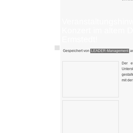
Veranstaltungshinw
Konzert im altem 
Ermstedt!
Gespeichert von
LEADER-Management
am
Der e
Unters
gestal
mit de