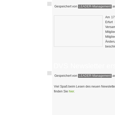
Gespeichert von
LEADER-Management
am
Am 17.
Erfurt
Versam
Mitgl
Mitgl
Änder
beschl
DVS Newsletter er
Gespeichert von
LEADER-Management
am
Viel Spaß beim Lesen des neuen Newslette
finden Sie
hier
.