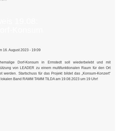
eis 19.08:
Dorf-Konsum
 16. August 2023 - 19:09
hemalige Dorf-Konsum in Ermstedt soll wiederbelebt und mit
tützung von LEADER zu einem multifunktionalen Raum für den Ort
tet werden. Startschuss für das Projekt bildet das „Konsum-Konzert“
r lokalen Band RAMM TAMM TILDA am 19.08.2023 um 19 Uhr!