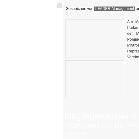
Gespeichert von
LEADER-Management
am
Am Mi
Parlam
der Mi
Pommer
Mitar
Repräs
Verein
Mitgliederversamm
Vorstand für die F
2027!