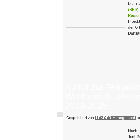
beant
(RES)
Regio
Projek
der Or
Dartsa
Aufruf zur Teilnah
Wettbewerb „Unser 
2024-2025
Gespeichert von
LEADER-Management
am
Nach d
Juni 2