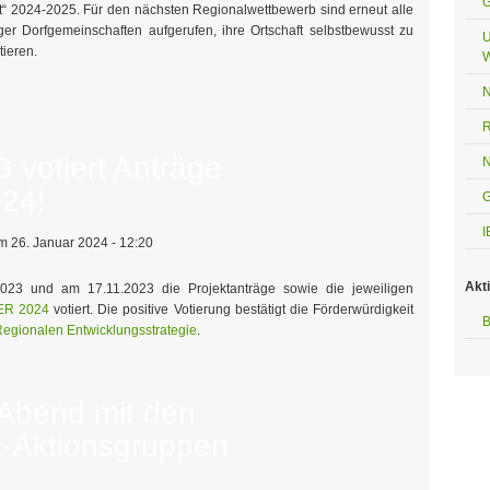
G
t“ 2024-2025. Für den nächsten Regionalwettbewerb sind erneut alle
ger Dorfgemeinschaften aufgerufen, ihre Ortschaft selbstbewusst zu
U
tieren.
W
N
R
 votiert Anträge
N
024!
G
I
 26. Januar 2024 - 12:20
Akt
023 und am 17.11.2023 die Projektanträge sowie die jeweiligen
ER 2024
votiert. Die positive Votierung bestätigt die Förderwürdigkeit
B
egionalen Entwicklungsstrategie
.
 Abend mit den
-Aktionsgruppen