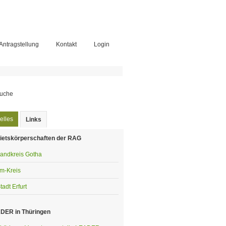
-Antragstellung
Kontakt
Login
chformular
elles
Links
(aktiver Reiter)
ietskörperschaften der RAG
andkreis Gotha
lm-Kreis
tadt Erfurt
DER in Thüringen