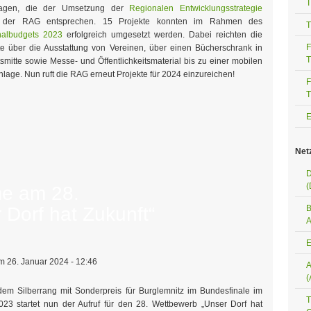
T
ragen, die der Umsetzung der
Regionalen Entwicklungsstrategie
der RAG entsprechen. 15 Projekte konnten im Rahmen des
T
nalbudgets 2023
erfolgreich umgesetzt werden. Dabei reichten die
F
te über die Ausstattung von Vereinen, über einen Bücherschrank in
T
tsmitte sowie Messe- und Öffentlichkeitsmaterial bis zu einer mobilen
nlage. Nun ruft die RAG erneut Projekte für 2024 einzureichen!
F
T
Net
D
(
me am 28.
Dorf hat Zukunft“
B
A
E
 26. Januar 2024 - 12:46
A
(
em Silberrang mit Sonderpreis für Burglemnitz im Bundesfinale im
T
023 startet nun der Aufruf für den 28. Wettbewerb „Unser Dorf hat