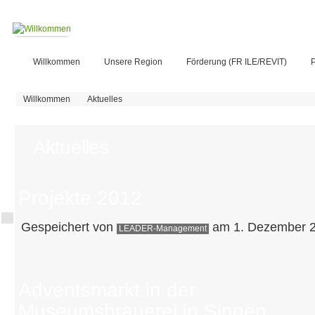
Willkommen
Unsere Region
Förderung (FR ILE/REVIT)
P
Sie sind hier
Willkommen
Aktuelles
Aktuelles
Projekte 2012
Gespeichert von
am 1. Dezember 2
LEADER-Management
Adventsmarkt in der
Museumsbrauerei in Singen