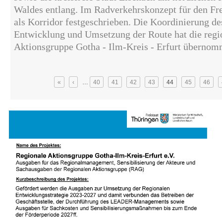
Waldes entlang. Im Radverkehrskonzept für den Frei
als Korridor festgeschrieben. Die Koordinierung de
Entwicklung und Umsetzung der Route hat die re
Aktionsgruppe Gotha - Ilm-Kreis - Erfurt übernom
Seiten
«
‹
…
40
41
42
43
44
45
46