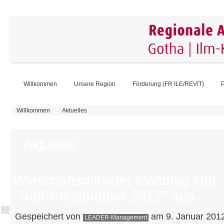
Willkommen
Unsere Region
Förderung (FR ILE/REVIT)
P
Sie sind hier
Willkommen
Aktuelles
Aktuelles
Wirtschaftsminister Machnig lobt
"Tourismusbudget 2012" aus
Gespeichert von
am 9. Januar 2012
LEADER-Management