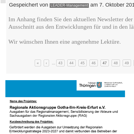
Gespeichert von
am 7. Oktober 201
LEADER-Management
Im Anhang finden Sie den aktuellen Newsletter de
Ausschnitt aus den Entwicklungen für und in den 
Wir wünschen Ihnen eine angenehme Lektüre.
Seiten
«
‹
…
43
44
45
46
47
48
49